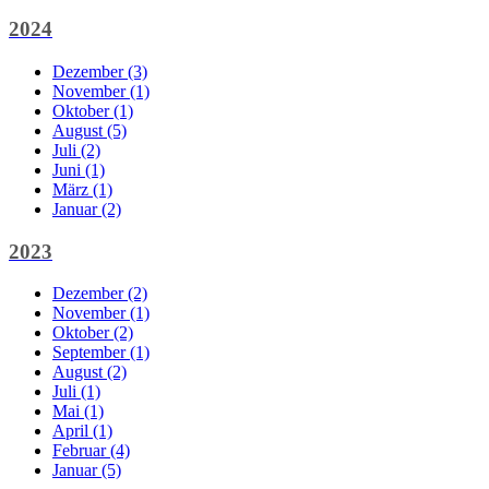
2024
Dezember (3)
November (1)
Oktober (1)
August (5)
Juli (2)
Juni (1)
März (1)
Januar (2)
2023
Dezember (2)
November (1)
Oktober (2)
September (1)
August (2)
Juli (1)
Mai (1)
April (1)
Februar (4)
Januar (5)