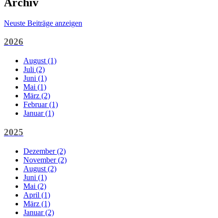
Archiv
Neuste Beiträge anzeigen
2026
August (1)
Juli (2)
Juni (1)
Mai (1)
März (2)
Februar (1)
Januar (1)
2025
Dezember (2)
November (2)
August (2)
Juni (1)
Mai (2)
April (1)
März (1)
Januar (2)